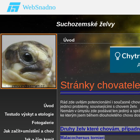
WebSnadno
Suchozemské želvy
Úvod
Stránky chovatel
/////////////////////////////////////////////////////////////////////////////////////
Rád zde uvítám potencionální i současné chovat
Úvod
jedinci problémy, souvisejícími s chovem želv.
Nemám v úmyslu zde podávat ten jediný a sprá
Testudo výskyt a etologie
ke kterým jsem během dlouholetého chovu dosp
Fotogalerie
Druhy želv které chovám, případ
Jak začít+umístění a chov
/////////////////////////////////////////////////////////////////////////////////////
Malacochersus tornieri
Jak a čím krmit