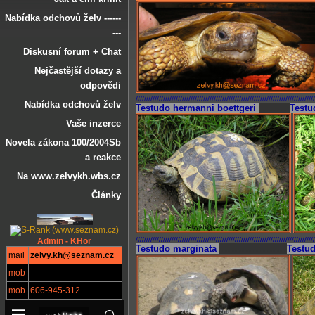
Nabídka odchovů želv ------
---
Diskusní forum + Chat
Nejčastější dotazy a
odpovědi
/////////////////////////////////////////////////////////////////////////////////////
Nabídka odchovů želv
Testudo hermanni boettgeri
....... ..
Testu
Vaše inzerce
Novela zákona 100/2004Sb
a reakce
Na www.zelvykh.wbs.cz
Články
/////////////////////////////////////////////////////////////////////////////////////
Admin - KHor
Testudo marginata
........................
Testud
mail
zelvy.kh@seznam.cz
mob
mob
606-945-312