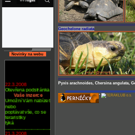
/////////////////////////////////////////////////////////////////////////////////////
Geochelone radiata
..........,,,,,,,,,,,,,,,,,,,,,/////////////////////
..
Novinky na webu
..
/////////////////////////////////////////////////////////////////////////////////////
22.3.2008
Pyxis arachnoides, Chersina angulata, G
Otevřena podstránka
//////////////////////////////////////////////////////
///////////////////////
.......
Vaše inzerce
*
Umožní Vám nabízet
nebo
poptávat vše, co se
teraristiky
týká
......................................................
21.3.2008