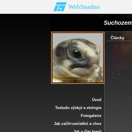
WebSnadno
Suchozem
Články
Úvod
Testudo výskyt a etologie
Fotogalerie
Jak začít+umístění a chov
Jak a čím krmit