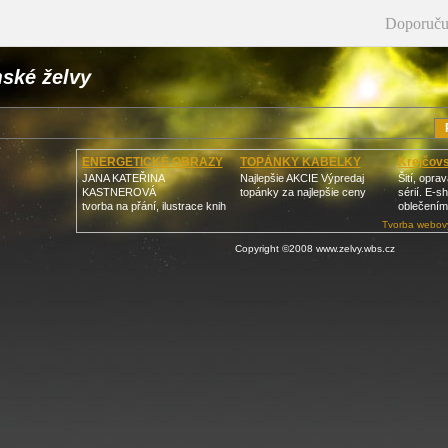
Doporuču
ské želvy
ENERGETICKÉ OBRAZY
TOPÁNKY KABELKY
Krejčovs
JANA KATEŘINA
Najlepšie AKCIE Výpredaj
Šití, opra
KASTNEROVÁ
topánky za najlepšie ceny
sérií. E-s
tvorba na přání, ilustrace knih
oblečením
Tvorba webový
Copyright ©2008 www.zelvy.wbs.cz