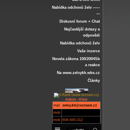
Nabídka odchovů želv ------
---
Diskusní forum + Chat
Nejčastější dotazy a
odpovědi
Nabídka odchovů želv
Vaše inzerce
Novela zákona 100/2004Sb
a reakce
Na www.zelvykh.wbs.cz
Články
Admin - KHor
mail
zelvy.kh@seznam.cz
mob
mob
606-945-312