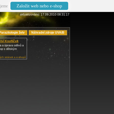
Založit web nebo e-shop
jeme
aktualizováno: 17.09.2010 08:31:17
Parazitologie želv
Náhradní zdroje UVA/B
tví Knoflíček
va a úprava oděvů a
hop s dětským
ch stránek a e-shopů