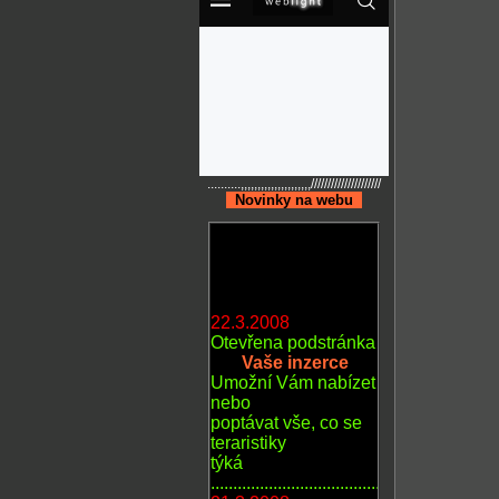
..........,,,,,,,,,,,,,,,,,,,,,/////////////////////
..
Novinky na webu
..
22.3.2008
Otevřena podstránka
.......
Vaše inzerce
Umožní Vám nabízet
nebo
poptávat vše, co se
teraristiky
týká
......................................................
21.3.2008